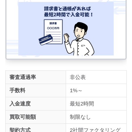
審査通過率
非公表
手数料
1%～
入金速度
最短2時間
買取可能額
制限なし
契約方式
2社間ファクタリング